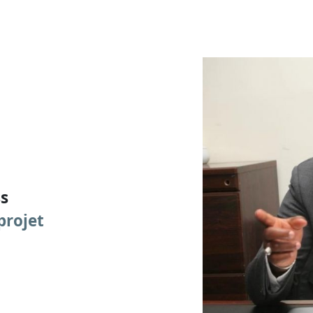
ss
projet