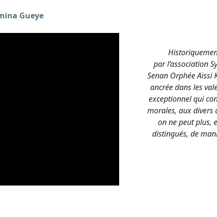
mina Gueye
Historiquement, 
par
l’association 
Senan Orphée Aïssi Ki
ancrée dans les val
exceptionnel qui co
morales, aux divers 
on ne peut plus, e
distingués, de man