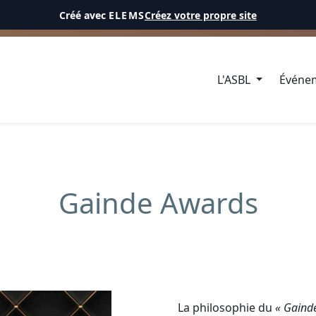
Créé avec
ELEMS
Créez votre propre site
CÉL
L'ASBL
Événe
Gainde Awards
La philosophie du
« Gaind