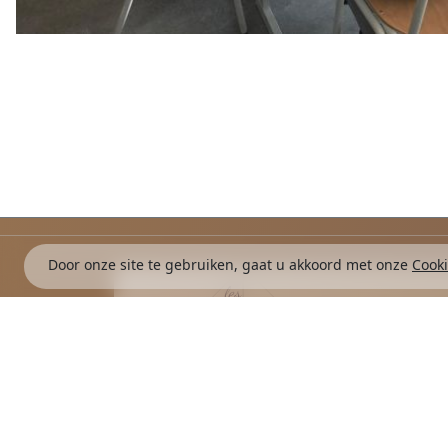
Door onze site te gebruiken, gaat u akkoord met onze
Cooki
Les Jeux d'Eden