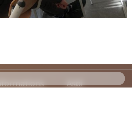
nformations
Asbl
Cookiebeleid
Asbl - Jeux d'Eden
Privacybeleid
Onze partners
Doe met ons mee
Images
esigned by Freepik