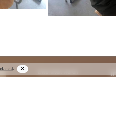
ebeleid
.
I
Diversiteit vieren
Het is onze ambitie om deze spellen, populair
in Afrika maar weinig bekend in België, te
introduceren om een ​​leuke activiteit te delen,
een erfgoed, een knowhow, tradities, een
geschiedenis te ontdekken.
D
info@jeuxdeden.be