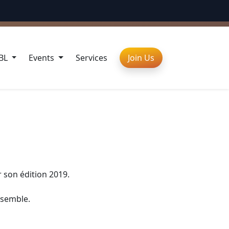
CELEBRATE DIVERSITY
SBL
Events
Services
Join Us
2
r son édition 2019.
nsemble.