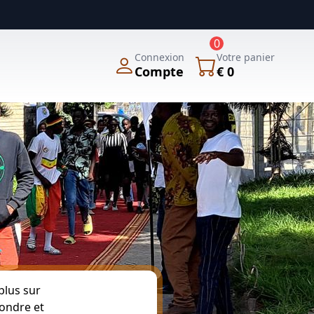
0
Connexion
Votre panier
Compte
€ 0
plus sur
pondre et